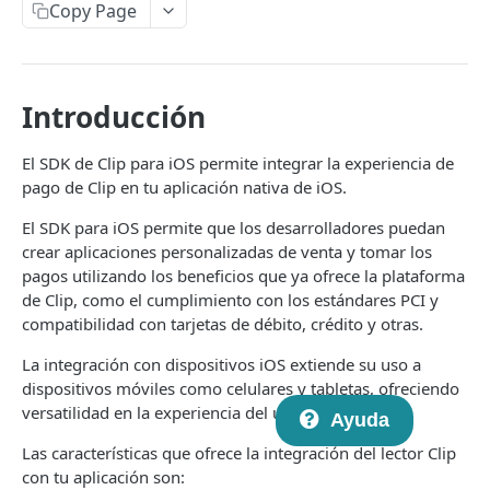
Introducción a Checkout Redireccionado
Copy Page
Novedades en la versión 2
Crear un nuevo link de pago
POST
Introducción
Consulta el estado de un link de pago
GET
El SDK de Clip para iOS permite integrar la experiencia de
Aceptar USD
pago de Clip en tu aplicación nativa de iOS.
Webhooks
El SDK para iOS permite que los desarrolladores puedan
API de Checkout V1 (deprecada)
crear aplicaciones personalizadas de venta y tomar los
pagos utilizando los beneficios que ya ofrece la plataforma
Crear un nuevo link de pago
POST
de Clip, como el cumplimiento con los estándares PCI y
API DE CHECKOUT TRANSPARENTE
Consulta el estado de un link de pago
compatibilidad con tarjetas de débito, crédito y otras.
GET
Introducción al Checkout Transparente
Introducción a Checkout Clip v1
La integración con dispositivos iOS extiende su uso a
dispositivos móviles como celulares y tabletas, ofreciendo
Generar un card token
POST
versatilidad en la experiencia del usuario.
Ayuda
Realizar un pago
POST
Las características que ofrece la integración del lector Clip
con tu aplicación son:
Obtener detalles de una transacción individual
GET