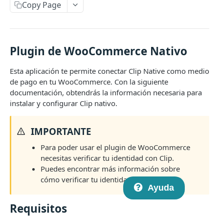
Introducción a Checkout Redireccionado
Copy Page
Novedades en la versión 2
Crear un nuevo link de pago
POST
Plugin de WooCommerce Nativo
Consulta el estado de un link de pago
GET
Esta aplicación te permite conectar Clip Native como medio
Aceptar USD
de pago en tu WooCommerce. Con la siguiente
documentación, obtendrás la información necesaria para
Webhooks
instalar y configurar Clip nativo.
API de Checkout V1 (deprecada)
Crear un nuevo link de pago
POST
IMPORTANTE
API DE CHECKOUT TRANSPARENTE
Consulta el estado de un link de pago
GET
Para poder usar el plugin de WooCommerce
necesitas verificar tu identidad con Clip.
Introducción al Checkout Transparente
Introducción a Checkout Clip v1
Puedes encontrar más información sobre
Generar un card token
POST
cómo verificar tu identidad
aquí
.
Ayuda
Realizar un pago
POST
Requisitos
Obtener detalles de una transacción individual
GET