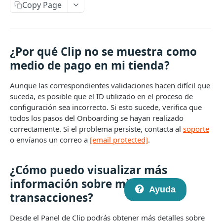
Introducción a Checkout Redireccionado
Copy Page
Novedades en la versión 2
Crear un nuevo link de pago
POST
¿Por qué Clip no se muestra como
Consulta el estado de un link de pago
GET
medio de pago en mi tienda?
Aceptar USD
Aunque las correspondientes validaciones hacen difícil que
Webhooks
suceda, es posible que el ID utilizado en el proceso de
configuración sea incorrecto. Si esto sucede, verifica que
API de Checkout V1 (deprecada)
todos los pasos del Onboarding se hayan realizado
Crear un nuevo link de pago
POST
correctamente. Si el problema persiste, contacta al
soporte
o envíanos un correo a
[email protected]
.
API DE CHECKOUT TRANSPARENTE
Consulta el estado de un link de pago
GET
Introducción al Checkout Transparente
Introducción a Checkout Clip v1
¿Cómo puedo visualizar más
Generar un card token
POST
información sobre mis
Ayuda
transacciones?
Realizar un pago
POST
Obtener detalles de una transacción individual
GET
Desde el Panel de Clip podrás obtener más detalles sobre