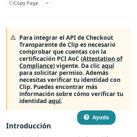
Introducción a Checkout Redireccionado
Copy Page
Novedades en la versión 2
Crear un nuevo link de pago
POST
Consulta el estado de un link de pago
Para integrar el API de Checkout
GET
Transparente de Clip es necesario
Aceptar USD
comprobar que cuentas con la
certificación PCI AoC (
Attestation of
Webhooks
Compliance
) vigente. Da clic
aquí
API de Checkout V1 (deprecada)
para solicitar permiso. Además
Crear un nuevo link de pago
necesitas verificar tu identidad con
POST
Clip. Puedes encontrar más
API DE CHECKOUT TRANSPARENTE
Consulta el estado de un link de pago
GET
información sobre cómo verificar tu
Introducción al Checkout Transparente
identidad
aquí
.
Introducción a Checkout Clip v1
Generar un card token
POST
Ayuda
Realizar un pago
POST
Introducción
Obtener detalles de una transacción individual
GET