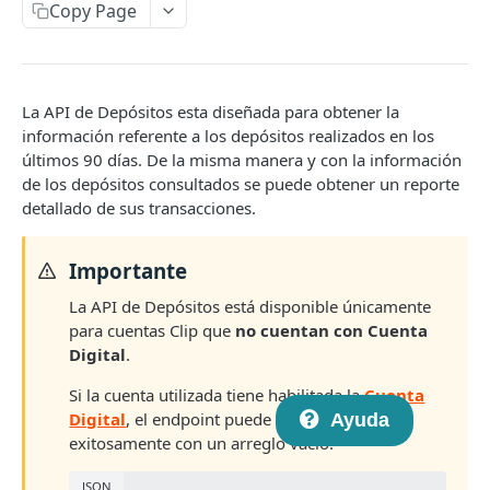
Introducción a Checkout Redireccionado
Copy Page
Novedades en la versión 2
Crear un nuevo link de pago
POST
La API de Depósitos esta diseñada para obtener la
Consulta el estado de un link de pago
GET
información referente a los depósitos realizados en los
últimos 90 días. De la misma manera y con la información
Aceptar USD
de los depósitos consultados se puede obtener un reporte
detallado de sus transacciones.
Webhooks
API de Checkout V1 (deprecada)
Importante
Crear un nuevo link de pago
POST
La API de Depósitos está disponible únicamente
API DE CHECKOUT TRANSPARENTE
Consulta el estado de un link de pago
GET
para cuentas Clip que
no cuentan con Cuenta
Digital
.
Introducción al Checkout Transparente
Introducción a Checkout Clip v1
Si la cuenta utilizada tiene habilitada la
Cuenta
Generar un card token
POST
Digital
, el endpoint puede responder
Ayuda
Realizar un pago
POST
exitosamente con un arreglo vacío:
Obtener detalles de una transacción individual
GET
JSON