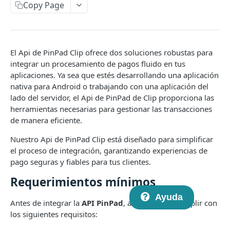
Introducción a Checkout Redireccionado
Copy Page
Novedades en la versión 2
Crear un nuevo link de pago
POST
El Api de PinPad Clip ofrece dos soluciones robustas para
Consulta el estado de un link de pago
GET
integrar un procesamiento de pagos fluido en tus
aplicaciones. Ya sea que estés desarrollando una aplicación
Aceptar USD
nativa para Android o trabajando con una aplicación del
lado del servidor, el Api de PinPad de Clip proporciona las
Webhooks
herramientas necesarias para gestionar las transacciones
API de Checkout V1 (deprecada)
de manera eficiente.
Crear un nuevo link de pago
POST
Nuestro Api de PinPad Clip está diseñado para simplificar
API DE CHECKOUT TRANSPARENTE
el proceso de integración, garantizando experiencias de
Consulta el estado de un link de pago
GET
pago seguras y fiables para tus clientes.
Introducción al Checkout Transparente
Introducción a Checkout Clip v1
Requerimientos mínimos
Generar un card token
POST
Ayuda
Antes de integrar la
API PinPad
, asegúrate de cumplir con
Realizar un pago
POST
los siguientes requisitos:
Obtener detalles de una transacción individual
GET