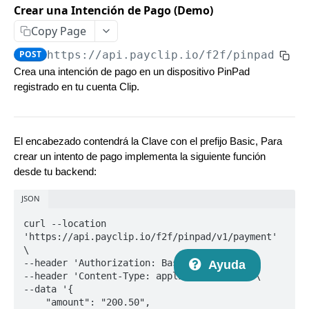
API DE CHECKOUT
Crear una Intención de Pago (Demo)
Copy Page
Introducción a Checkout Redireccionado
POST
https://api.payclip.io/f2f/pinpad/v1
/
Novedades en la versión 2
Crea una intención de pago en un dispositivo PinPad
registrado en tu cuenta Clip.
Crear un nuevo link de pago
POST
Consulta el estado de un link de pago
GET
Aceptar USD
El encabezado contendrá la Clave con el prefijo Basic, Para
crear un intento de pago implementa la siguiente función
Webhooks
desde tu backend:
API de Checkout V1 (deprecada)
Crear un nuevo link de pago
POST
JSON
Consulta el estado de un link de pago
GET
curl --location 
API DE CHECKOUT TRANSPARENTE
'https://api.payclip.io/f2f/pinpad/v1/payment' 
Introducción a Checkout Clip v1
\

--header 'Authorization: Basic {TOKEN}' \

Ayuda
Introducción al Checkout Transparente
--header 'Content-Type: application/json' \

--data '{

Generar un card token
POST
    "amount": "200.50",
