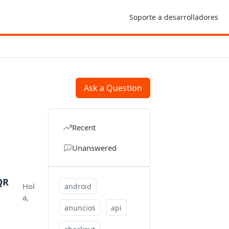
Soporte a desarrolladores
Ask a Question
Recent
Unanswered
QR
Hol
android
a,
anuncios
api